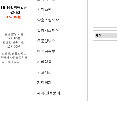
8월 10일 택배발송
인디스팩
마감시간
17시 00분
맞춤소량제작
칼라박스제작
평일 발송 마감
17시 00분
주문형박스
토요일 발송 마감
10시 30분
택배용봉투
일요일, 공휴일에는
택배사 사정으로인해
기타상품
발송되지 않습니다.
재고박스
개인결제
제작/견적문의