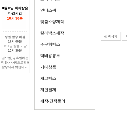
8월 8일 택배발송
인디스팩
마감시간
10시 30분
맞춤소량제작
칼라박스제작
선택삭제
평일 발송 마감
17시 00분
주문형박스
토요일 발송 마감
10시 30분
택배용봉투
일요일, 공휴일에는
택배사 사정으로인해
기타상품
발송되지 않습니다.
재고박스
개인결제
제작/견적문의