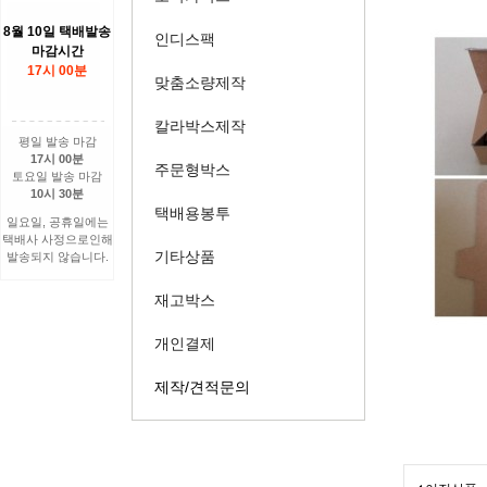
8월 10일 택배발송
인디스팩
마감시간
17시 00분
맞춤소량제작
칼라박스제작
평일 발송 마감
17시 00분
주문형박스
토요일 발송 마감
10시 30분
택배용봉투
일요일, 공휴일에는
택배사 사정으로인해
기타상품
발송되지 않습니다.
재고박스
개인결제
제작/견적문의