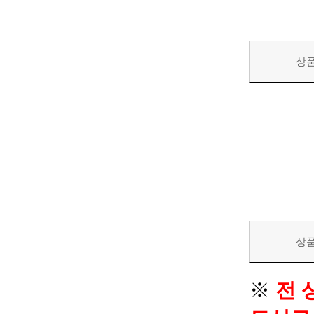
상
상
※
전 