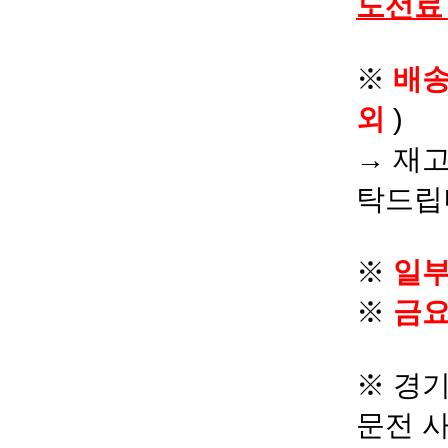
도선료
※
배
외
)
→ 재고
탁드립
※
일부
※
금요
※ 경기
문전 