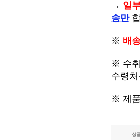
→
일부
송만
합
※
배송
※ 수
수령처
※ 제
상