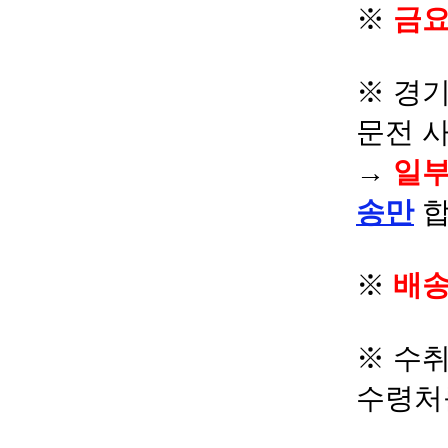
※
금요
※ 경기
문전 
→
일부
송만
합
※
배송
※ 수
수령처