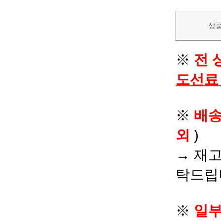
상
※
전 
도선료
※
배
외
)
→ 재고
탁드립
※
일부