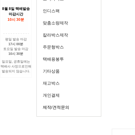
8월 8일 택배발송
인디스팩
마감시간
10시 30분
맞춤소량제작
칼라박스제작
평일 발송 마감
17시 00분
주문형박스
토요일 발송 마감
10시 30분
택배용봉투
일요일, 공휴일에는
택배사 사정으로인해
기타상품
발송되지 않습니다.
재고박스
개인결제
제작/견적문의