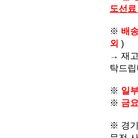
도선료
※
배
외
)
→ 재고
탁드립
※
일부
※
금요
※ 경기
문전 