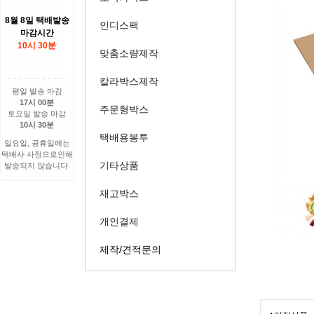
8월 8일 택배발송
인디스팩
마감시간
10시 30분
맞춤소량제작
칼라박스제작
평일 발송 마감
17시 00분
주문형박스
토요일 발송 마감
10시 30분
택배용봉투
일요일, 공휴일에는
택배사 사정으로인해
기타상품
발송되지 않습니다.
재고박스
개인결제
제작/견적문의