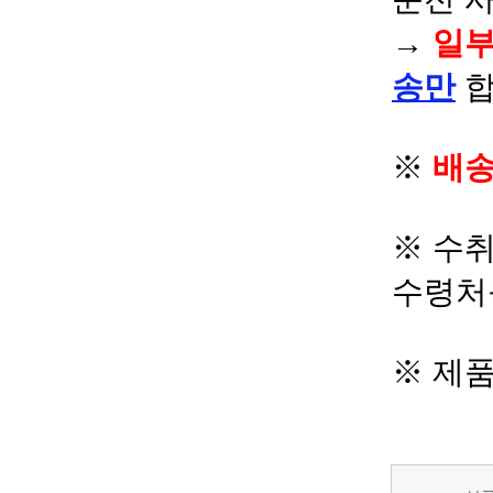
→
일부
송만
합
※
배송
※ 수
수령처
※ 제