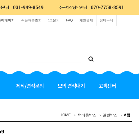
마이페이지
주문배송조회
1:1문의
FAQ
개인결제
장바구니
HOME
택배용박스
일반박스
A형
59