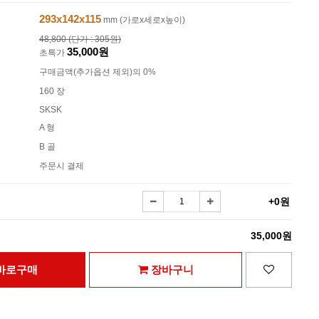
293x142x115
mm (가로x세로x높이)
48,800 (단가 : 305원)
35,000원
초특가
구매금액(추가옵션 제외)의 0%
160 장
SKSK
A 형
B 골
주문시 결제
+0원
35,000원
바로구매
장바구니