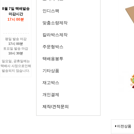
8월 7일 택배발송
인디스팩
마감시간
17시 00분
맞춤소량제작
칼라박스제작
평일 발송 마감
17시 00분
주문형박스
토요일 발송 마감
10시 30분
택배용봉투
일요일, 공휴일에는
택배사 사정으로인해
기타상품
발송되지 않습니다.
재고박스
개인결제
제작/견적문의
이전상품