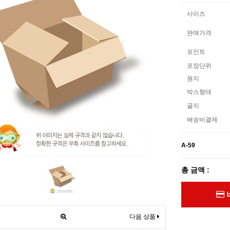
사이즈
판매가격
포인트
포장단위
원지
박스형태
골지
배송비결제
A-59
총 금액 :
다음 상품