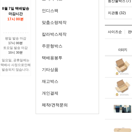
농산물박스 (7)
8월 7일 택배발송
인디스팩
지관통 (32)
마감시간
17시 00분
맞춤소량제작
사이즈순
판
칼라박스제작
평일 발송 마감
17시 00분
주문형박스
토요일 발송 마감
10시 30분
택배용봉투
일요일, 공휴일에는
택배사 사정으로인해
기타상품
발송되지 않습니다.
재고박스
개인결제
제작/견적문의