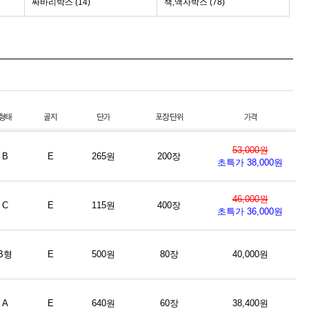
싸바리박스 (14)
책,액자박스 (78)
53,000원
B
E
265원
200장
초특가 38,000원
46,000원
C
E
115원
400장
초특가 36,000원
B형
E
500원
80장
40,000원
A
E
640원
60장
38,400원