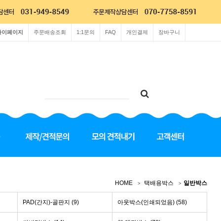
마이페이지
주문배송조회
1:1문의
FAQ
개인결제
장바구니
HOME
택배용박스
일반박스
PAD(간지)-골판지 (9)
아웃박스(인쇄되었음) (58)