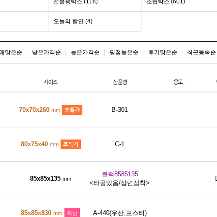
선물용박스 (116)
조립박스 (601)
오늘의 할인 (4)
매많은순
낮은가격순
높은가격순
평점높은순
후기많은순
최근등록순
70x70x260
B-301
mm
80x75x40
C-1
mm
블랙8585135
85x85x135
mm
<타공있음/삼면접착>
85x85x830
A-440(우산,포스터)
mm
최신