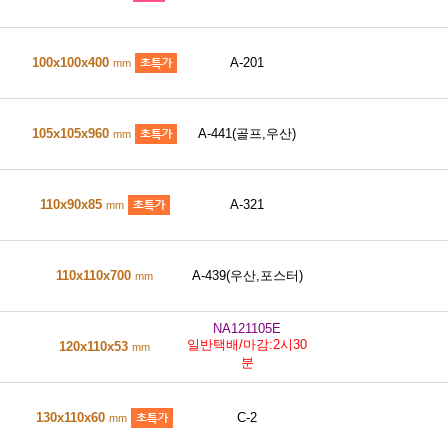
100x100x400
A-201
mm
105x105x960
A-441(골프,우산)
mm
110x90x85
A-321
mm
110x110x700
A-439(우산,포스터)
mm
NA121105E
일반택배/마감:2시30
120x110x53
mm
분
130x110x60
C-2
mm