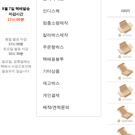
8월 7일 택배발송
인디스팩
마감시간
17시 00분
맞춤소량제작
칼라박스제작
평일 발송 마감
17시 00분
주문형박스
토요일 발송 마감
10시 30분
택배용봉투
일요일, 공휴일에는
택배사 사정으로인해
기타상품
발송되지 않습니다.
재고박스
개인결제
제작/견적문의