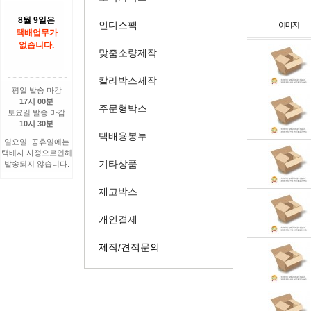
8월 9일은
인디스팩
택배업무가
없습니다.
맞춤소량제작
칼라박스제작
평일 발송 마감
17시 00분
주문형박스
토요일 발송 마감
10시 30분
택배용봉투
일요일, 공휴일에는
택배사 사정으로인해
기타상품
발송되지 않습니다.
재고박스
개인결제
제작/견적문의