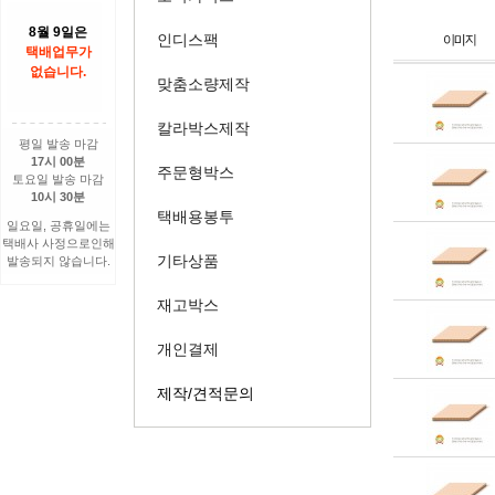
8월 9일은
인디스팩
택배업무가
없습니다.
맞춤소량제작
칼라박스제작
평일 발송 마감
17시 00분
주문형박스
토요일 발송 마감
10시 30분
택배용봉투
일요일, 공휴일에는
택배사 사정으로인해
기타상품
발송되지 않습니다.
재고박스
개인결제
제작/견적문의