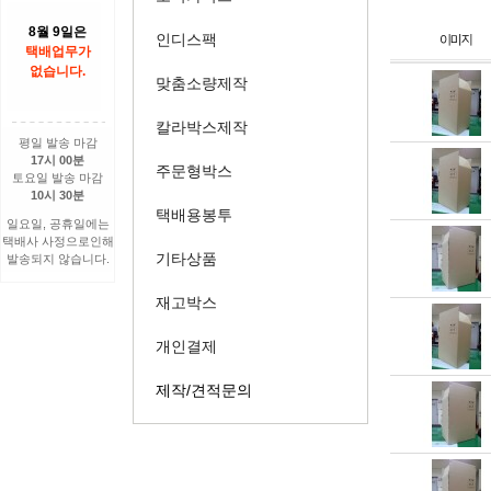
8월 9일은
인디스팩
택배업무가
없습니다.
맞춤소량제작
칼라박스제작
평일 발송 마감
17시 00분
주문형박스
토요일 발송 마감
10시 30분
택배용봉투
일요일, 공휴일에는
택배사 사정으로인해
기타상품
발송되지 않습니다.
재고박스
개인결제
제작/견적문의