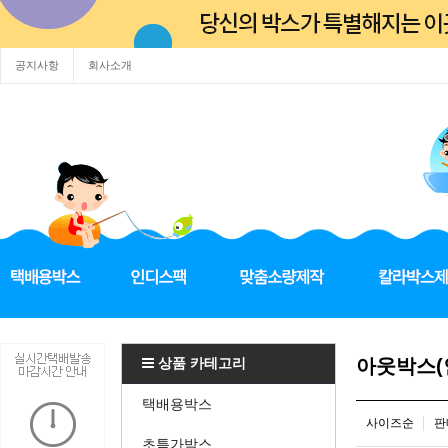
공지사항
회사소개
상품 카테고리
아웃박스(
택배용박스
사이즈순
판
초특가박스