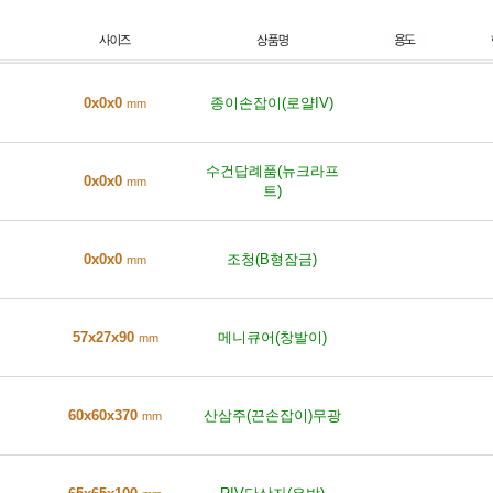
0x0x0
종이손잡이(로얄IV)
mm
수건답례품(뉴크라프
0x0x0
mm
트)
0x0x0
조청(B형잠금)
mm
57x27x90
메니큐어(창발이)
mm
60x60x370
산삼주(끈손잡이)무광
mm