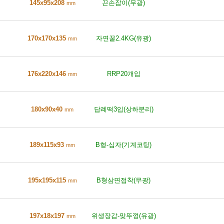
145x95x208
끈손잡이(무광)
mm
170x170x135
자연꿀2.4KG(유광)
mm
176x220x146
RRP20개입
mm
180x90x40
답례떡3입(상하분리)
mm
189x115x93
B형-십자(기계코팅)
mm
195x195x115
B형삼면접착(무광)
mm
197x18x197
위생장갑-맞뚜껑(유광)
mm