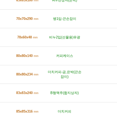
65x65x100
RIV단상자(은박)
mm
70x70x290
병1입-끈손잡이
mm
78x60x48
비누2입(선물용)유광
mm
80x80x140
커피케이스
mm
더치커피-금,은박(끈손
80x80x234
mm
잡이)
83x83x240
B형맥주(합지상자)
mm
85x85x316
더치커피
mm