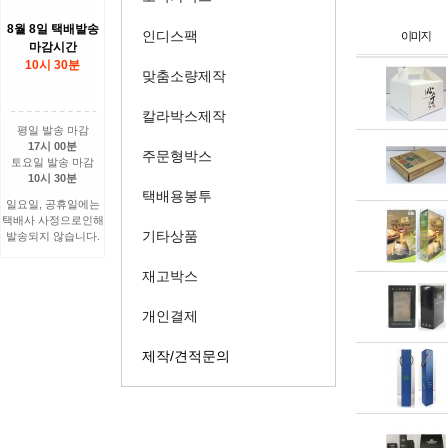
8월 8일 택배발송
인디스팩
마감시간
10시 30분
맞춤소량제작
칼라박스제작
평일 발송 마감
17시 00분
주문형박스
토요일 발송 마감
10시 30분
택배용봉투
일요일, 공휴일에는
택배사 사정으로인해
기타상품
발송되지 않습니다.
재고박스
개인결제
제작/견적문의