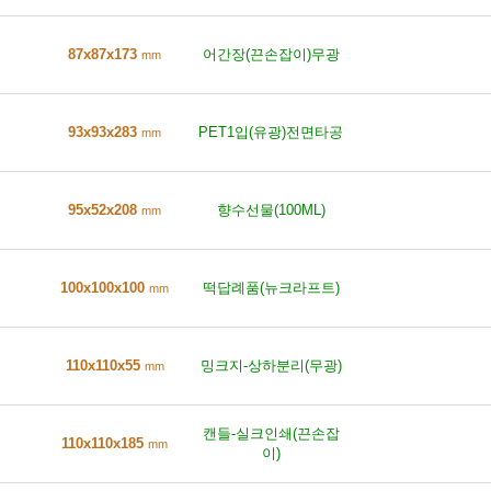
87x87x173
어간장(끈손잡이)무광
mm
93x93x283
PET1입(유광)전면타공
mm
95x52x208
향수선물(100ML)
mm
100x100x100
떡답례품(뉴크라프트)
mm
110x110x55
밍크지-상하분리(무광)
mm
캔들-실크인쇄(끈손잡
110x110x185
mm
이)