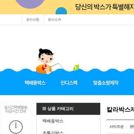
공지사항
회사소개
상품 카테고리
칼라박스
택배용박스
사이즈순
판
초특가박스