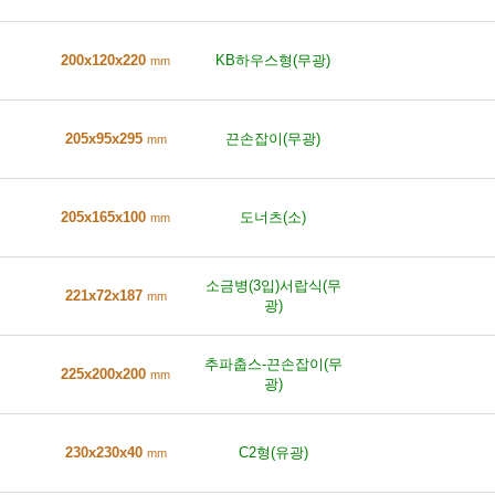
200x120x220
KB하우스형(무광)
mm
205x95x295
끈손잡이(무광)
mm
205x165x100
도너츠(소)
mm
소금병(3입)서랍식(무
221x72x187
mm
광)
추파춥스-끈손잡이(무
225x200x200
mm
광)
230x230x40
C2형(유광)
mm