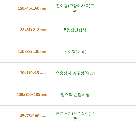
걸이형(고양이사료)무
120x45x160
mm
광
122x87x212
B형삼면접착
mm
130x22x130
걸이형(유광)
mm
130x110x65
속옷상자-맞뚜껑(유광)
mm
130x130x185
웰스락-손잡이형
mm
커피용기(끈손잡이)무
145x75x188
mm
광