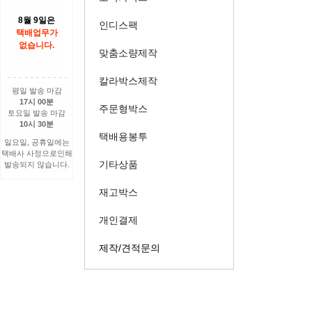
8월 9일은
인디스팩
택배업무가
없습니다.
맞춤소량제작
칼라박스제작
평일 발송 마감
17시 00분
주문형박스
토요일 발송 마감
10시 30분
택배용봉투
일요일, 공휴일에는
택배사 사정으로인해
기타상품
발송되지 않습니다.
재고박스
개인결제
제작/견적문의