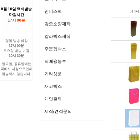
8월 10일 택배발송
인디스팩
마감시간
17시 00분
맞춤소량제작
칼라박스제작
평일 발송 마감
17시 00분
주문형박스
토요일 발송 마감
10시 30분
택배용봉투
일요일, 공휴일에는
택배사 사정으로인해
기타상품
발송되지 않습니다.
재고박스
개인결제
제작/견적문의