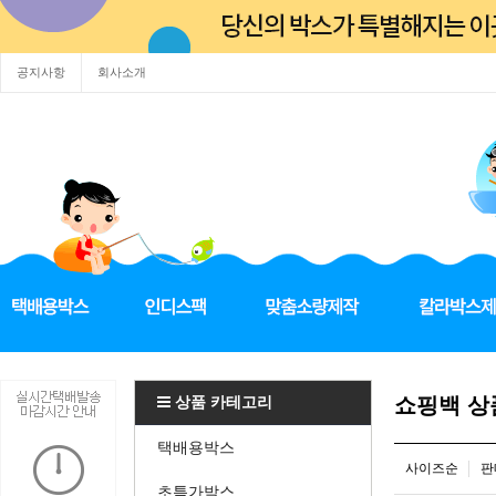
공지사항
회사소개
상품 카테고리
쇼핑백 
택배용박스
사이즈순
판
초특가박스