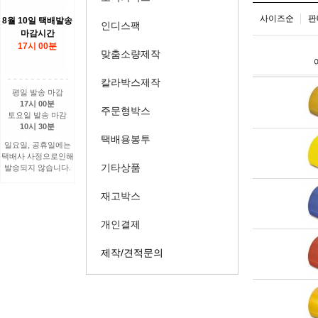
사이즈순
판
8월 10일 택배발송
인디스팩
마감시간
17시 00분
맞춤소량제작
칼라박스제작
평일 발송 마감
17시 00분
주문형박스
토요일 발송 마감
10시 30분
택배용봉투
일요일, 공휴일에는
택배사 사정으로인해
기타상품
발송되지 않습니다.
재고박스
개인결제
제작/견적문의