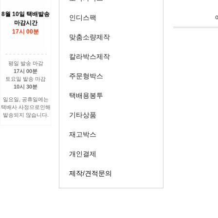
8월 10일 택배발송
인디스팩
마감시간
17시 00분
맞춤소량제작
칼라박스제작
평일 발송 마감
17시 00분
주문형박스
토요일 발송 마감
10시 30분
택배용봉투
일요일, 공휴일에는
택배사 사정으로인해
기타상품
발송되지 않습니다.
재고박스
개인결제
제작/견적문의